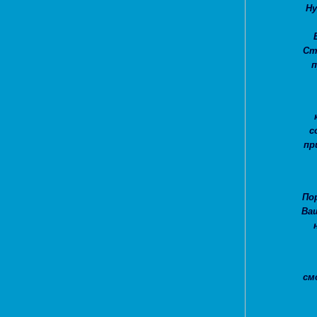
Ну
Ст
п
с
пр
По
Ва
см