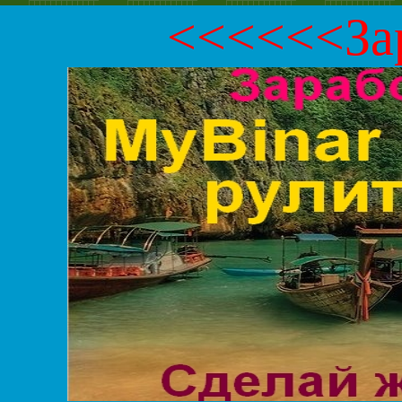
<<<<<<Зар