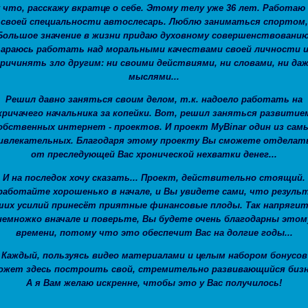
 что, расскажу вкратце о себе. Этому телу уже 36 лет. Работаю
своей специальности автослесарь. Люблю заниматься спортом,
Большое значение в жизни придаю духовному совершенствованию
араюсь работать над моральными качествами своей личности и
ричинять зло другим: ни своими действиями, ни словами, ни да
мыслями...
Решил давно заняться своим делом, т.к. надоело работать на
кричачего начальника за копейки. Вот, решил заняться развитие
обственных интернет - проектов. И проект MyBinar один из сам
ивлекательных. Благодаря этому проекту Вы сможете отделат
от преследующей Вас хронической нехватки денег...
И на последок хочу сказать... Проект, действительно стоящий.
работайте хорошенько в начале, и Вы увидете сами, что резуль
ших усилий принесёт приятные финансовые плоды. Так напрягит
немножко вначале и поверьте, Вы будете очень благодарны этом
времени, потому что это обеспечит Вас на долгие годы...
Каждый, пользуясь видео материалами и целым набором бонусов
ожет здесь построить свой, стремительно развивающийся бизн
А я Вам желаю искренне, чтобы это у Вас получилось!