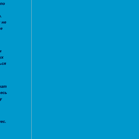
 по
.
 не
же
м
ых
ься
тат
есь
у
ес.