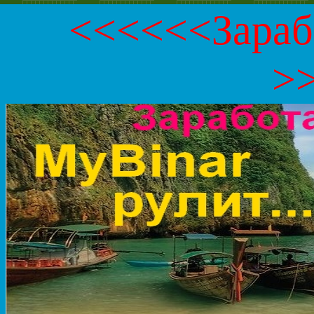
<<<<<<Зараба
>